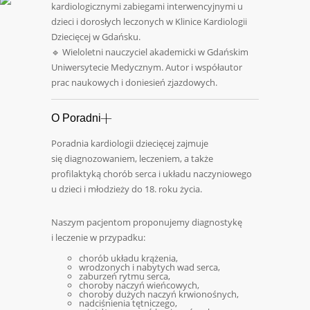
kardiologicznymi zabiegami interwencyjnymi u
dzieci i dorosłych leczonych w Klinice Kardiologii
Dziecięcej w Gdańsku.
🔹 Wieloletni nauczyciel akademicki w Gdańskim
Uniwersytecie Medycznym. Autor i współautor
prac naukowych i doniesień zjazdowych.
O Poradni
Poradnia kardiologii dziecięcej zajmuje
się diagnozowaniem, leczeniem, a także
profilaktyką chorób serca i układu naczyniowego
u dzieci i młodzieży do 18. roku życia.
Naszym pacjentom proponujemy diagnostykę
i leczenie w przypadku:
chorób układu krążenia,
wrodzonych i nabytych wad serca,
zaburzeń rytmu serca,
choroby naczyń wieńcowych,
choroby dużych naczyń krwionośnych,
nadciśnienia tętniczego,