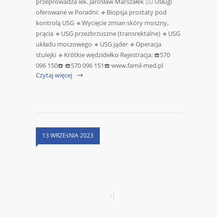
przeprowadza lek. Jarosław Marszałek 👨‍⚕️ Usługi
oferowane w Poradni: 🔹Biopsja prostaty pod
kontrolą USG 🔹Wycięcie zmian skóry moszny,
prącia 🔹USG przezbrzuszne (transrektalne) 🔹USG
układu moczowego 🔹USG jąder 🔹Operacja
stulejki 🔹Krótkie wędzidełko Rejestracja: ☎️570
096 150☎️ ☎️570 096 151☎️ www.famil-med.pl
Czytaj więcej
13 WRZEśNIA 2023