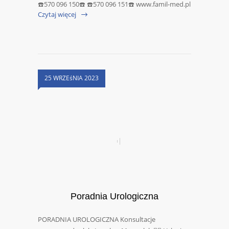
☎️570 096 150☎️ ☎️570 096 151☎️ www.famil-med.pl
Czytaj więcej
25 WRZEśNIA 2023
Poradnia Urologiczna
PORADNIA UROLOGICZNA Konsultacje