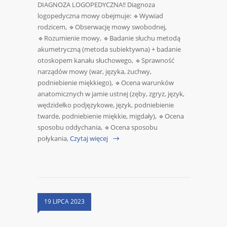
DIAGNOZA LOGOPEDYCZNA‼️ Diagnoza
logopedyczna mowy obejmuje: 🔹Wywiad
rodzicem, 🔹Obserwację mowy swobodnej,
🔹Rozumienie mowy, 🔹Badanie słuchu metodą
akumetryczną (metoda subiektywna) + badanie
otoskopem kanału słuchowego, 🔹Sprawność
narządów mowy (war, języka, żuchwy,
podniebienie miękkiego), 🔹Ocena warunków
anatomicznych w jamie ustnej (zęby, zgryz, język,
wędzidełko podjęzykowe, język, podniebienie
twarde, podniebienie miękkie, migdały), 🔹Ocena
sposobu oddychania, 🔹Ocena sposobu
połykania,
Czytaj więcej
19 LIPCA 2023